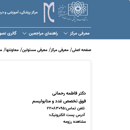
مرکز پزشکی، آموزشی و د
معرفی مرکز
راهنمای مراجعین
گالری تصو
صفحه اصلی
معرفی مرکز
معرفی مسئولین
معاونتها
م
دکتر فاطمه رحمانی
فوق تخصص غدد و متابولیسم
تلفن تماس:22083095
آدرس پست الکترونیک:
مشاهده رزومه