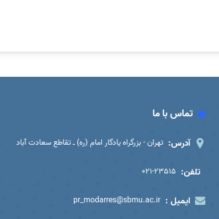
تماس با ما
آدرس:
تهران - بزرگراه یادگار امام (ره) ـ تقاطع سعادت آباد
تلفن:
021-23515
ایمیل :
pr_modarres@sbmu.ac.ir