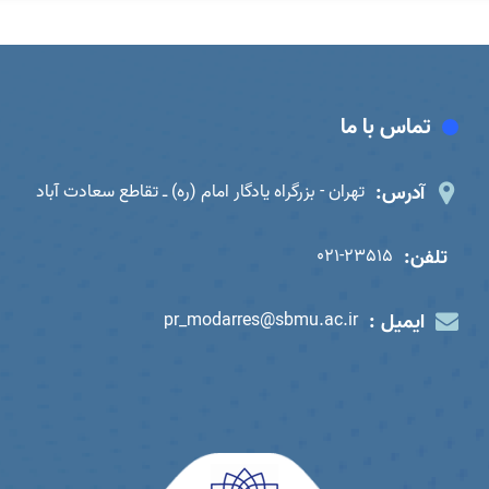
تماس با ما
آدرس:
تهران - بزرگراه یادگار امام (ره) ـ تقاطع سعادت آباد
تلفن:
021-23515
ایمیل :
pr_modarres@sbmu.ac.ir