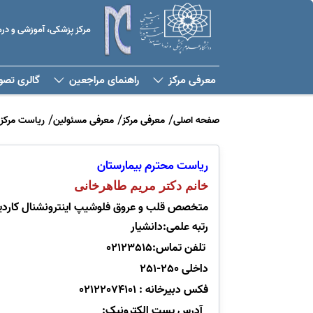
مرکز پزشکی، آموزشی و د
معرفی مرکز
راهنمای مراجعین
گالری تصو
صفحه اصلی
معرفی مرکز
معرفی مسئولین
ریاست مرکز
ریاست محترم بیمارستان
خانم دکتر مریم طاهرخانی
متخصص قلب و عروق فلوشیپ اینترونشنال کاردی
رتبه علمی:دانشیار
تلفن تماس:02123515
داخلی 250-251
فکس دبیرخانه : 02122074101
آدرس پست الکترونیک: