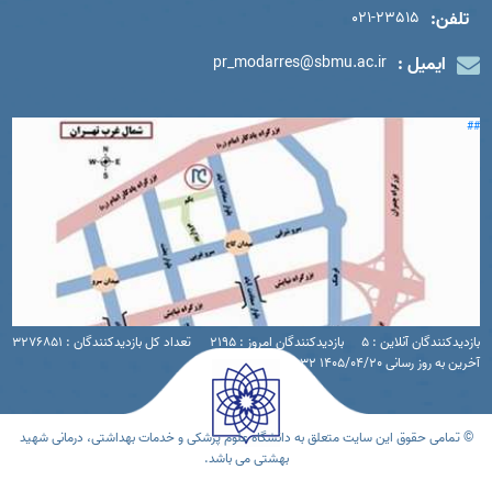
تلفن:
021-23515
ایمیل :
pr_modarres@sbmu.ac.ir
##
بازدیدکنندگان آنلاین : 5
بازدیدکنندگان امروز : 2195
تعداد کل بازدیدکنندگان : 3276851
آخرین به روز رسانی 1405/04/20 16:32
© تمامی حقوق این سایت متعلق به دانشگاه علوم پزشکی و خدمات بهداشتی، درمانی شهید
بهشتی می باشد.