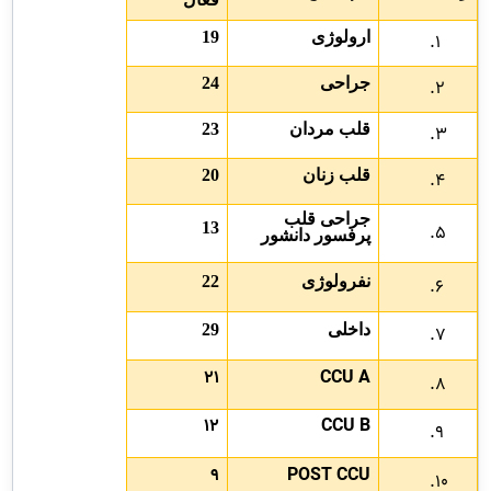
ارولوژی
19
جراحی
24
قلب مردان
23
قلب زنان
20
جراحی قلب
13
پرفسور دانشور
نفرولوژی
22
داخلی
29
21
CCU A
12
CCU B
9
POST CCU