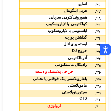
اسلیو
هرنی اینگوینال
هموروئیدکتومی سرپایی
کولکتومی با لاپاروسکوپ
ایلستومی با لاپاروسکوپ
گذاشتن پورت
ابسته پری انال
DJ
خروج
آدرنالکتومی
رادیکال ماستکتومی
جراحی پلاستیک و دست
بلفاروپلاستی پلک فوقانی یا تحتانی
ماموپلاستی
سپتورینوپلاستی
CTS
ارولوژی