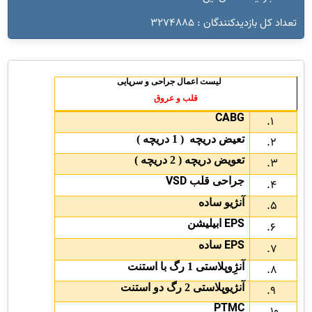
تعداد کل بازدیدکنندگان : 3274885
لیست اعمال جراحی و سرپایی
قلب و عروق
CABG
تعیض دریچه ( 1 دریچه )
تعویض دریچه ( 2 دریچه )
VSD
جراحی قلب
آنژیو ساده
EPS
ابیلیشن
EPS
ساده
آنژِوپلاستی 1 رگ با استنت
آنژیوپلاستی 2 رگ دو استنت
PTMC