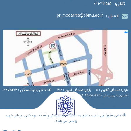
تلفن:
021-23515
ایمیل :
pr_modarres@sbmu.ac.ir
##
بازدیدکنندگان آنلاین : 5
بازدیدکنندگان امروز : 418
تعداد کل بازدیدکنندگان : 3275074
آخرین به روز رسانی 1405/04/20 16:32
© تمامی حقوق این سایت متعلق به دانشگاه علوم پزشکی و خدمات بهداشتی، درمانی شهید
بهشتی می باشد.