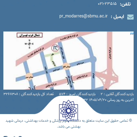
تلفن:
021-23515
ایمیل :
pr_modarres@sbmu.ac.ir
##
بازدیدکنندگان آنلاین : 2
بازدیدکنندگان امروز : 574
تعداد کل بازدیدکنندگان : 3268308
آخرین به روز رسانی 1405/04/20 16:32
© تمامی حقوق این سایت متعلق به دانشگاه علوم پزشکی و خدمات بهداشتی، درمانی شهید
بهشتی می باشد.