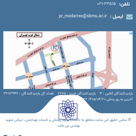
تلفن:
021-23515
ایمیل :
pr_modarres@sbmu.ac.ir
##
بازدیدکنندگان آنلاین : 3
بازدیدکنندگان امروز : 2675
تعداد کل بازدیدکنندگان : 3273946
آخرین به روز رسانی 1405/04/20 16:32
© تمامی حقوق این سایت متعلق به دانشگاه علوم پزشکی و خدمات بهداشتی، درمانی شهید
بهشتی می باشد.