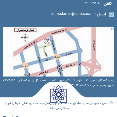
تلفن:
021-23515
ایمیل :
pr_modarres@sbmu.ac.ir
##
بازدیدکنندگان آنلاین : 2
بازدیدکنندگان امروز : 1013
تعداد کل بازدیدکنندگان : 3275669
آخرین به روز رسانی 1405/04/20 16:32
© تمامی حقوق این سایت متعلق به دانشگاه علوم پزشکی و خدمات بهداشتی، درمانی شهید
بهشتی می باشد.